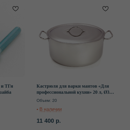
 и ТГн
Кастрюля для варки мантов «Для
шайба
профессиональной кухни» 20 л, Ø316
мм, с 2 вставками
Объем: 20
11 400
р.