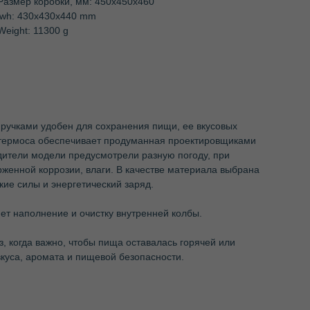
Размер коробки, мм: 450х450х460
lwh: 430x430x440 mm
Weight: 11300 g
ручками удобен для сохранения пищи, ее вкусовых
са термоса обеспечивает продуманная проектировщиками
дители модели предусмотрели разную погоду, при
рженной коррозии, влаги. В качестве материала выбрана
ие силы и энергетический заряд.
ет наполнение и очистку внутренней колбы.
, когда важно, чтобы пища оставалась горячей или
вкуса, аромата и пищевой безопасности.