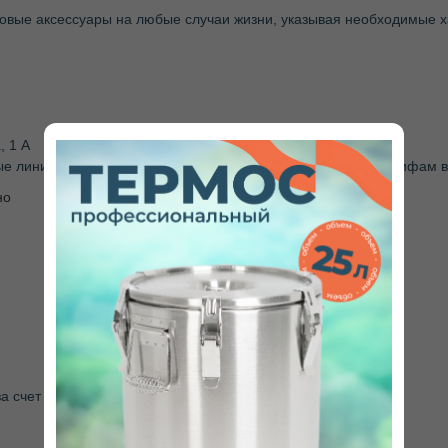
овые аксессуары на любые случаи жизни, указывая необходимые х
, 1 А
ые линии, ПЭК, Почта России, СДЭК) — от 390 рублей по тарифам
но
а счет покупателя.