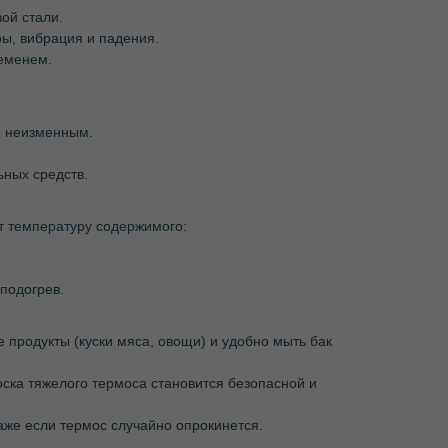
ой стали.
ры, вибрация и падения.
ременем.
я неизменным.
ьных средств.
т температуру содержимого:
 подогрев.
 продукты (куски мяса, овощи) и удобно мыть бак
оска тяжелого термоса становится безопасной и
аже если термос случайно опрокинется.