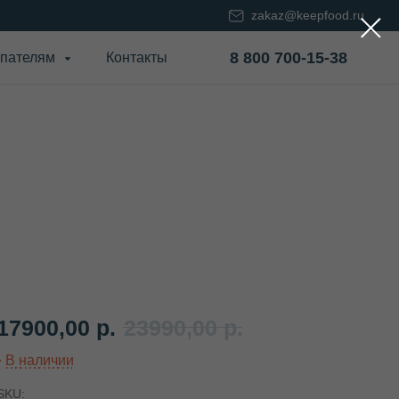
zakaz@keepfood.ru
8 800 700-15-38
пателям
Контакты
17900,00
р.
23990,00
р.
SKU: