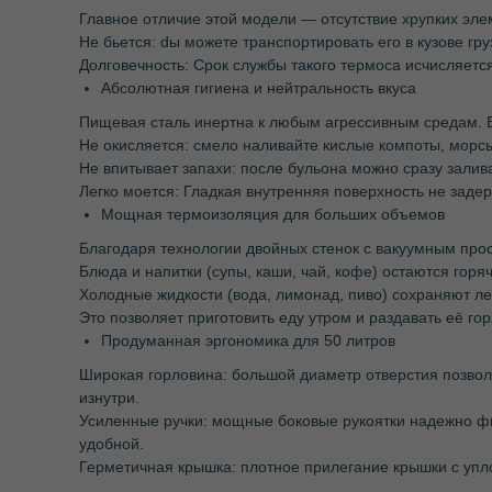
Главное отличие этой модели — отсутствие хрупких эле
Не бьется: dы можете транспортировать его в кузове гр
Долговечность: Срок службы такого термоса исчисляетс
Абсолютная гигиена и нейтральность вкуса
Пищевая сталь инертна к любым агрессивным средам. В
Не окисляется: смело наливайте кислые компоты, морсы
Не впитывает запахи: после бульона можно сразу залив
Легко моется: Гладкая внутренняя поверхность не заде
Мощная термоизоляция для больших объемов
Благодаря технологии двойных стенок с вакуумным про
Блюда и напитки (супы, каши, чай, кофе) остаются горя
Холодные жидкости (вода, лимонад, пиво) сохраняют ле
Это позволяет приготовить еду утром и раздавать её го
Продуманная эргономика для 50 литров
Широкая горловина: большой диаметр отверстия позволя
изнутри.
Усиленные ручки: мощные боковые рукоятки надежно фик
удобной.
Герметичная крышка: плотное прилегание крышки с упл