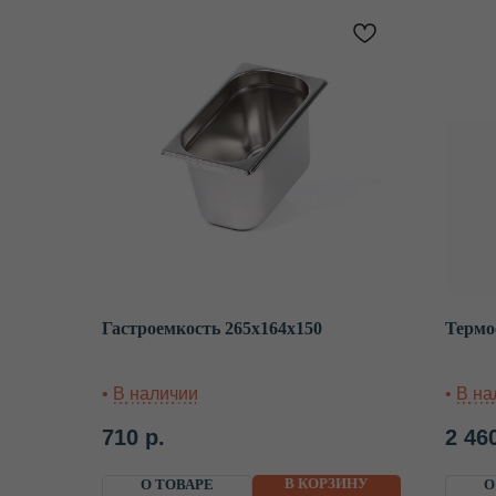
Гастроемкость 265х164х150
Термо
710
р.
2 46
В КОРЗИНУ
О ТОВАРЕ
О