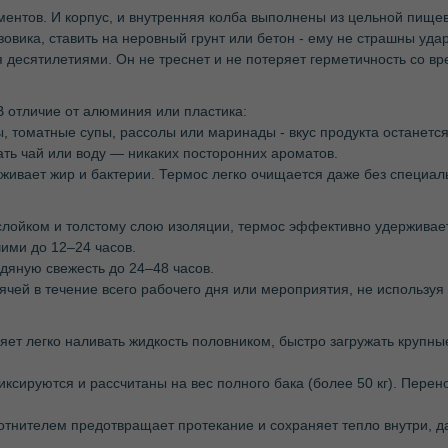
ментов. И корпус, и внутренняя колба выполнены из цельной пищев
узовика, ставить на неровный грунт или бетон - ему не страшны уда
я десятилетиями. Он не треснет и не потеряет герметичность со в
 отличие от алюминия или пластика:
, томатные супы, рассолы или маринады - вкус продукта останетс
ать чай или воду — никаких посторонних ароматов.
рживает жир и бактерии. Термос легко очищается даже без специал
слойком и толстому слою изоляции, термос эффективно удерживае
чими до 12–24 часов.
дяную свежесть до 24–48 часов.
рячей в течение всего рабочего дня или мероприятия, не используя
ет легко наливать жидкость половником, быстро загружать крупные
сируются и рассчитаны на вес полного бака (более 50 кг). Перен
отнителем предотвращает протекание и сохраняет тепло внутри, д