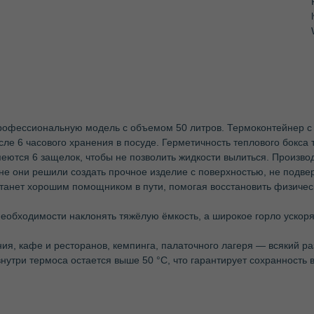
рофессиональную модель с объемом 50 литров. Термоконтейнер с 
осле 6 часового хранения в посуде. Герметичность теплового бок
еются 6 защелок, чтобы не позволить жидкости вылиться. Произво
ине они решили создать прочное изделие с поверхностью, не подве
анет хорошим помощником в пути, помогая восстановить физическ
необходимости наклонять тяжёлую ёмкость, а широкое горло ускоря
ия, кафе и ресторанов, кемпинга, палаточного лагеря — всякий раз
нутри термоса остается выше 50 °C, что гарантирует сохранность 