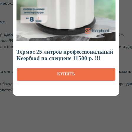
 необходимости прикрепить фото);
ме.
ну. Далее перейдите в Корзину и нажмите на «Оформить заказ».
лное ФИО и телефон.
 с подтверждением наличия, условий, цены, сроков поставки и д
Термос 25 литров профессиональный
Keepfood по спеццене 11500 р. !!!
на e-mail
zakaz@keepfood.ru
или воспользуйтесь формой «Заказать 
КУПИТЬ
х блюд для выездных мероприятий. Мы организуем детские праздни
олстой нержавейки, резина не дает протекать жидкостям.