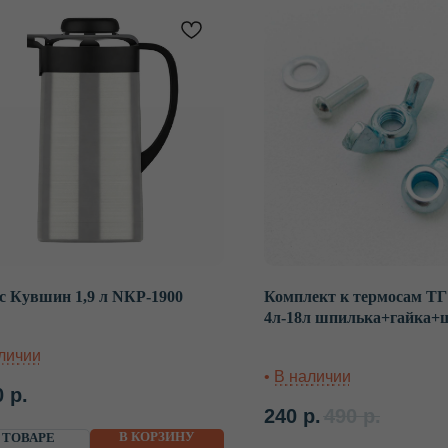
с Кувшин 1,9 л NКP-1900
Комплект к термосам ТГ
4л-18л шпилька+гайка+
0
р.
240
р.
490
р.
В КОРЗИНУ
 ТОВАРЕ