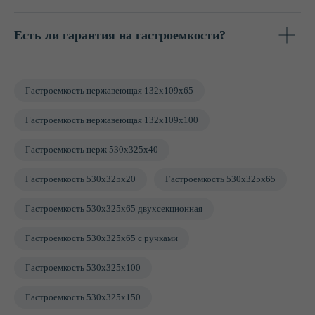
Широкий ассортимент
Укомплектуем всем необходимым
Есть ли гарантия на гастроемкости?
для организации стационарного
и выездного питания.
Гастроемкость нержавеющая 132х109х65
Гастроемкость нержавеющая 132х109х100
Гастроемкость нерж 530х325х40
Термостойкость
Гастроемкость 530х325х20
Гастроемкость 530х325х65
Термопосуда сохраняет температуру
тепла и холода более 8 часов.
Гастроемкость 530х325х65 двухсекционная
Гастроемкость 530х325х65 с ручками
Гастроемкость 530х325х100
Гастроемкость 530х325х150