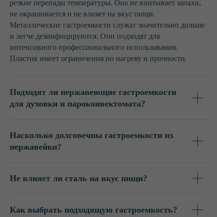
резкие перепады температуры. Она не впитывает запахи,
Вся продукция изготовлена из
высококачественной нержавеющей
не окрашивается и не влияет на вкус пищи.
стали AISI 304, пригодной для
Металлические гастроемкости служат значительно дольше
контакта с пищей.
и легче дезинфицируются. Они подходят для
интенсивного профессионального использования.
Пластик имеет ограничения по нагреву и прочности.
Подходят ли нержавеющие гастроемкости
для духовки и пароконвектомата?
Доставка от 2-х дней
Расчёт логистики за счёт собственного
автопарка. Корпоративная скидка
для наших клиентов в транспортных
Насколько долговечны гастроемкости из
компаниях — экономия до 12%.
нержавейки?
Не влияет ли сталь на вкус пищи?
Как выбрать подходящую гастроемкость?