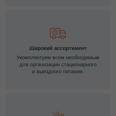
Не нашли нужный ответ
или у вас остались
вопросы?
Наш специалист проконсультирует вас в будние
дни с 8:00 до 20:00 (МСК +1) по любому вопросу,
поможет с выбором, расскажет об акциях
и рассчитает стоимость доставки в ваш город.