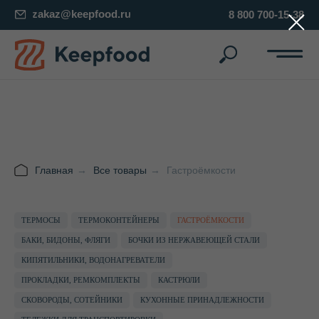
zakaz@keepfood.ru
8 800 700-15-38
Главная
→
Все товары
→
Гастроёмкости
ТЕРМОСЫ
ТЕРМОКОНТЕЙНЕРЫ
ГАСТРОЁМКОСТИ
БАКИ, БИДОНЫ, ФЛЯГИ
БОЧКИ ИЗ НЕРЖАВЕЮЩЕЙ СТАЛИ
Гастроёмкости
КИПЯТИЛЬНИКИ, ВОДОНАГРЕВАТЕЛИ
Гастрономические ёмкости — это специальные
ПРОКЛАДКИ, РЕМКОМПЛЕКТЫ
КАСТРЮЛИ
пищевые лотки, которые применяются не только
СКОВОРОДЫ, СОТЕЙНИКИ
КУХОННЫЕ ПРИНАДЛЕЖНОСТИ
для приготовления и хранения блюд, но