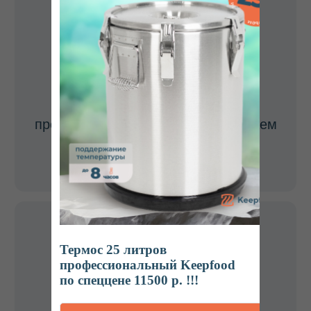
Специальные условия
для оптовых покупателей
Оставьте свой контактный номер телефона, наш
менеджер перезвонит и подробно расскажет
об условиях.
Или свяжитесь с нами по номеру
телефона
8 800 700-15-38
ОСТАВИТЬ ЗАЯВКУ
Термос 25 литров
профессиональный Keepfood
по спеццене 11500 р. !!!