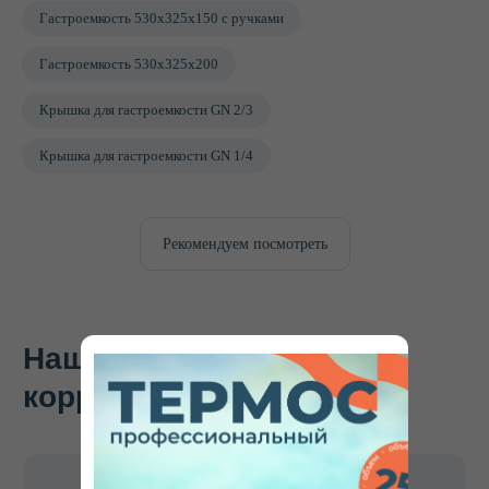
Гастроемкость 530х325х150 с ручками
Всегда в наличии
Весь ассортимент всегда
Гастроемкость 530х325х200
в наличии и готов к
отправке в ваш город.
Крышка для гастроемкости GN 2/3
Крышка для гастроемкости GN 1/4
До 20%
Рекомендуем посмотреть