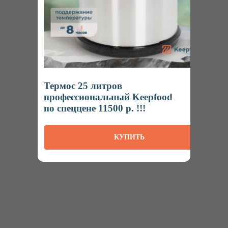
Интернет-магазин
профессионального пищевого оборудования
Термос 25 литров
профессиональный Keepfood
Ижевск
Пн-Пт: 8:00 – 20:00
по спеццене 11500 р. !!!
Наша продукция на маркетплейсах
КУПИТЬ
КАТАЛОГ
Термосы
Термоконтейнеры
Гастроемкости