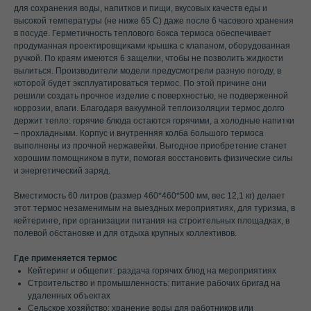
для сохранения воды, напитков и пищи, вкусовых качеств еды и
высокой температуры (не ниже 65 С) даже после 6 часового хранения
в посуде. Герметичность теплового бокса термоса обеспечивает
продуманная проектировщиками крышка с клапаном, оборудованная
ручкой. По краям имеются 6 защелки, чтобы не позволить жидкости
вылиться. Производители модели предусмотрели разную погоду, в
которой будет эксплуатироваться термос. По этой причине они
решили создать прочное изделие с поверхностью, не подверженной
коррозии, влаги. Благодаря вакуумной теплоизоляции термос долго
держит тепло: горячие блюда остаются горячими, а холодные напитки
– прохладными. Корпус и внутренняя колба большого термоса
выполнены из прочной нержавейки. Выгодное приобретение станет
хорошим помощником в пути, помогая восстановить физические силы
и энергетический заряд.
Вместимость 60 литров (размер 460*460*500 мм, вес 12,1 кг) делает
этот термос незаменимым на выездных мероприятиях, для туризма, в
кейтеринге, при организации питания на строительных площадках, в
полевой обстановке и для отдыха крупных коллективов.
Где применяется термос
Кейтеринг и общепит: раздача горячих блюд на мероприятиях
Строительство и промышленность: питание рабочих бригад на
удаленных объектах
Сельское хозяйство: хранение воды для работников или