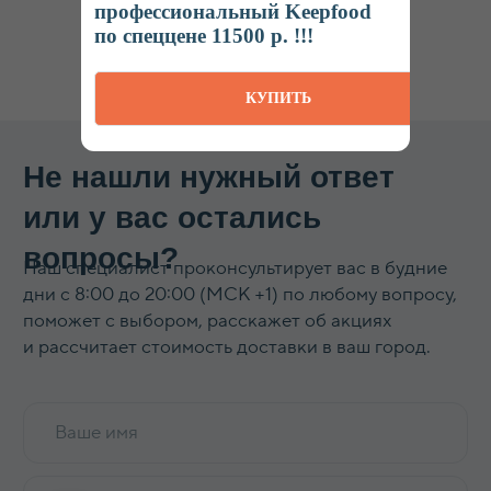
профессиональный Keepfood
по спеццене 11500 р. !!!
КУПИТЬ
КАТАЛОГ
Термосы
Термоконтейнеры
Гастроемкости
Баки, бидоны, фляги
Бочки из нержавеющей стали
Кастрюли
Кипятильники, водонагреватели
Прокладки, ремкомплекты
Смотреть все →