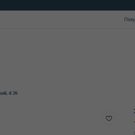
Поку
ой, d 26