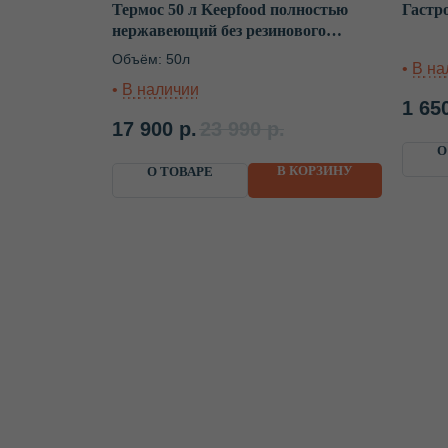
Термос 50 л Keepfood полностью
Гастр
нержавеющий без резинового
основания с краном
Объём: 50л
1 65
17 900
р.
23 990
р.
О
В КОРЗИНУ
О ТОВАРЕ