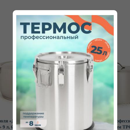
юля «Для профессиональной
Кастрюля «Для професс
» 9 л, Ø280 мм ТРС
кухни» 25 л, Ø396 мм ТР