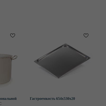
иональной
Гастроемкость 654х530х20
С