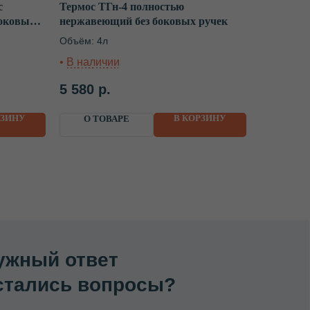
с
Термос ТГн-4 полностью
боковыми
нержавеющий без боковых ручек
твет
Объём: 4л
ь вопросы?
 в будние дни с 8:00 до 20:00
5 580
р.
т с выбором, расскажет об акциях
аш город.
РЗИНУ
В КОРЗИНУ
О ТОВАРЕ
ости.