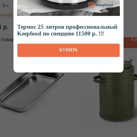
 9 л
Объем: 25 л
Термос 25 литров профессиональный
4
р.
11 415
р.
Keepfood по спеццене 11500 р. !!!
В КОРЗИНУ
В 
 ТОВАРЕ
О ТОВАРЕ
КУПИТЬ