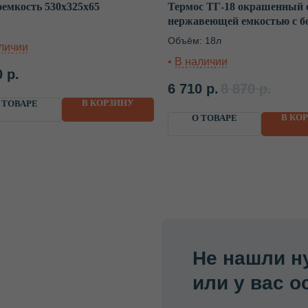
оемкость 530х325х65
Термос ТГ-18 окрашенный 
нержавеющей емкостью с 
Не нашли нужный о
ручками
Объём: 18л
или у вас осталис
0
р.
Наш специалист проконсультирует вас
6 710
р.
8 870
р.
(МСК +1) по любому вопросу, поможе
В КОРЗИНУ
 ТОВАРЕ
и рассчитает стоимость доставки в в
В КО
О ТОВАРЕ
+7
Я согласен (-на)
с политикой конфиденциальн