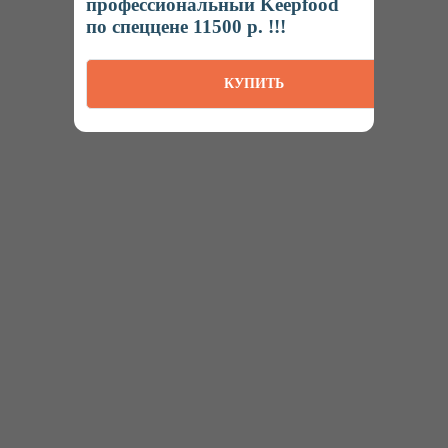
профессиональный Keepfood
по спеццене 11500 р. !!!
Интернет-магазин
КУПИТЬ
профессионального пищевого оборудования
Ижевск
Пн-Пт: 8:00 – 20:00
Наша продукция на маркетплейсах
КАТАЛОГ
Термосы
Термоконтейнеры
Гастроемкости
Баки, бидоны, фляги