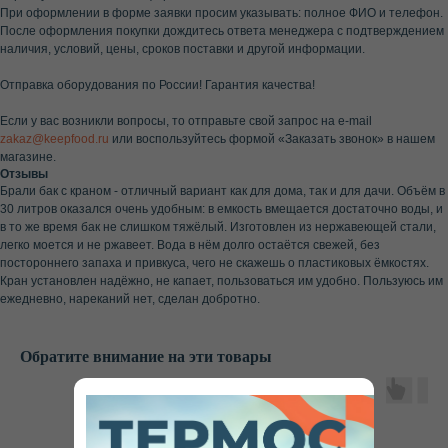
При оформлении в форме заявки просим указывать: полное ФИО и телефон.
После оформления покупки дождитесь ответа менеджера с подтверждением
наличия, условий, цены, сроков поставки и другой информации.
Отправка оборудования по России! Гарантия качества!
Если у вас возникли вопросы, то отправьте свой запрос на e-mail
zakaz@keepfood.ru
или воспользуйтесь формой «Заказать звонок» в нашем
магазине.
Отзывы
Брали бак с краном - отличный вариант как для дома, так и для дачи. Объём в
30 литров оказался очень удобным: в емкость вмещается достаточно воды, и
в то же время бак не слишком тяжёлый. Изготовлен из нержавеющей стали,
легко моется и не ржавеет. Вода в нём долго остаётся свежей, без
постороннего запаха и привкуса, чего не скажешь о пластиковых ёмкостях.
Кран установлен надёжно, не капает, пользоваться им удобно. Пользуюсь им
ежедневно, нареканий нет, сделан добротно.
Обратите внимание на эти товары
Не нашли нужный ответ