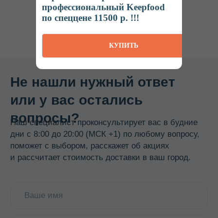
профессиональный Keepfood
по спеццене 11500 р. !!!
КУПИТЬ
КАТАЛОГ
Термосы
Термоконтейнеры
Гастроемкости
Баки, бидоны, фляги
Бочки из нержавеющей стали
Кастрюли
Кипятильники, водонагреватели
Прокладки, ремкомплекты
Смотреть все →