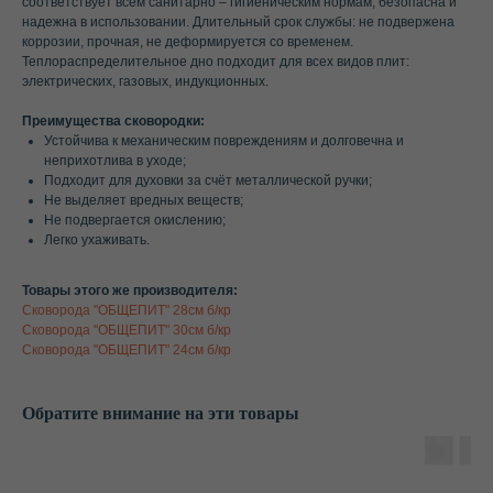
соответствует всем санитарно – гигиеническим нормам, безопасна и
надежна в использовании. Длительный срок службы: не подвержена
коррозии, прочная, не деформируется со временем.
Теплораспределительное дно подходит для всех видов плит:
электрических, газовых, индукционных.
Преимущества сковородки:
Устойчива к механическим повреждениям и долговечна и
неприхотлива в уходе;
Подходит для духовки за счёт металлической ручки;
Не выделяет вредных веществ;
Не подвергается окислению;
Легко ухаживать.
Товары этого же производителя:
Сковорода "ОБЩЕПИТ" 28см б/кр
Сковорода "ОБЩЕПИТ" 30см б/кр
Сковорода "ОБЩЕПИТ" 24см б/кр
Обратите внимание на эти товары