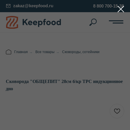
zakaz@keepfood.ru
8 800 700-15-38
Главная
→
Все товары
→
Сковороды, сотейники
Сковорода "ОБЩЕПИТ" 28см б/кр ТРС индукционное
дно