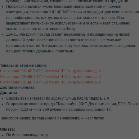
кулинарными задачами, сохраняя все полезные свойства продуктов.
Профессиональная кухня: благодаря своим размерам и прочной
конструкции, сковорода "ОБЩЕПИТ" отлично подходит для использования
на профессиональных кухнях в кафе, ресторанах и столовых. Она
выдерживает интенсивное использование и обеспечивает стабильно
высокое качество приготовления блюд.
Домашняя кухня: посуда станет незаменимым помощником на любой
домашней кухне, особенно если вы часто готовите на семью или
принимаете гостей. Её размеры и функциональные возможности делают
процесс готовки удобным и приятным.
Товары из этой же серии:
Сковорода "ОБЩЕПИТ" 30см б/кр ТРС индукционное дно
Сковорода "ОБЩЕПИТ" 24см б/кр ТРС индукционное дно
Сковорода "ОБЩЕПИТ" 22см б/кр ТРС индукционное дно
Доставка и оплата
Доставка:
Самовывоз из Ижевск по адресу: улица Карла Маркса, 1 А
Отправка до вашего города ТК на выбор (КИТ, Деловые линии, ПЭК, Почта
России, СДЭК) — от 390 рублей по тарифам выбранной ТК
Транспортировка до терминала перевозчика — бесплатно
Оплата:
По безналичному счету