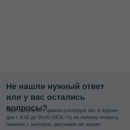
Термоконтейнеры
Гастроемкости
Баки, бидоны, фляги
Бочки из нержавеющей стали
Кастрюли
Кипятильники, водонагреватели
Прокладки, ремкомплекты
Смотреть все →
ИНФОРМАЦИЯ
О компании
Доставка и оплата
Оптовикам
Контакты