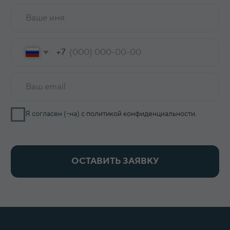
Смотреть все →
ИНФОРМАЦИЯ
О компании
Доставка и оплата
Оптовикам
Контакты
КОНТАКТЫ
8 800 700-15-38
zakaz@keepfood.ru
Политика конфиденциальности
© 2022–2026. Keepfood
Designed by Viktoria Velem