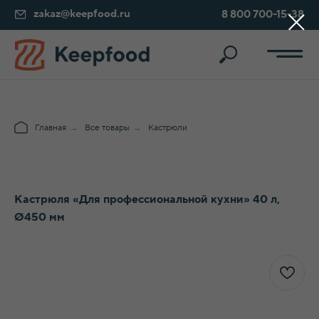
zakaz@keepfood.ru
8 800 700-15-38
Главная
→
Все товары
→
Кастрюли
Кастрюля «Для профессиональной кухни» 40 л,
Ø450 мм