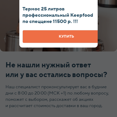
Термос 25 литров
профессиональный Keepfood
Наша продукция на маркетплейсах
по спеццене 11500 р. !!!
КУПИТЬ
КАТАЛОГ
Термосы
Термоконтейнеры
Гастроемкости
Баки, бидоны, фляги
Бочки из нержавеющей стали
Кастрюли
Кипятильники, водонагреватели
Прокладки, ремкомплекты