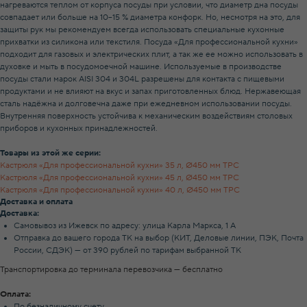
нагреваются теплом от корпуса посуды при условии, что диаметр дна посуды
совпадает или больше на 10–15 % диаметра конфорк. Но, несмотря на это, для
защиты рук мы рекомендуем всегда использовать специальные кухонные
прихватки из силикона или текстиля. Посуда «Для профессиональной кухни»
подходит для газовых и электрических плит, а так же ее можно использовать в
духовке и мыть в посудомоечной машине. Используемые в производстве
посуды стали марок AISI 304 и 304L разрешены для контакта с пищевыми
продуктами и не влияют на вкус и запах приготовленных блюд. Нержавеющая
сталь надёжна и долговечна даже при ежедневном использовании посуды.
Внутренняя поверхность устойчива к механическим воздействиям столовых
приборов и кухонных принадлежностей.
Товары из этой же серии:
Кастрюля «Для профессиональной кухни» 35 л, Ø450 мм ТРС
Кастрюля «Для профессиональной кухни» 45 л, Ø450 мм ТРС
Кастрюля «Для профессиональной кухни» 40 л, Ø450 мм ТРС
Доставка и оплата
Доставка:
Самовывоз из Ижевск по адресу: улица Карла Маркса, 1 А
Отправка до вашего города ТК на выбор (КИТ, Деловые линии, ПЭК, Почта
России, СДЭК) — от 390 рублей по тарифам выбранной ТК
Транспортировка до терминала перевозчика — бесплатно
Оплата:
По безналичному счету