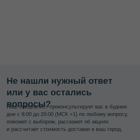
КАТАЛОГ
Термосы
Термоконтейнеры
Гастроемкости
Баки, бидоны, фляги
Бочки из нержавеющей стали
Кастрюли
Кипятильники, водонагреватели
Прокладки, ремкомплекты
Смотреть все →
ИНФОРМАЦИЯ
О компании