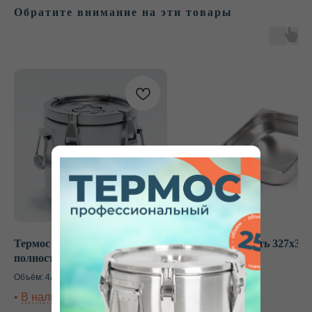
Обратите внимание на эти товары
Не нашли нужный ответ
или у вас остались
вопросы?
Наш специалист проконсультирует вас в будние
дни с 8:00 до 20:00 (МСК +1) по любому вопросу,
поможет с выбором, расскажет об акциях
и рассчитает стоимость доставки в ваш город.
Термос 4 л Keepfood
Гастроемкость 327х353
полностью нержавеющий
Объём: 4л
+7
1 790
р.