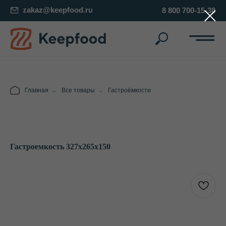
zakaz@keepfood.ru
8 800 700-15-38
Главная
→
Все товары
→
Гастроёмкости
Гастроемкость 327х265х150