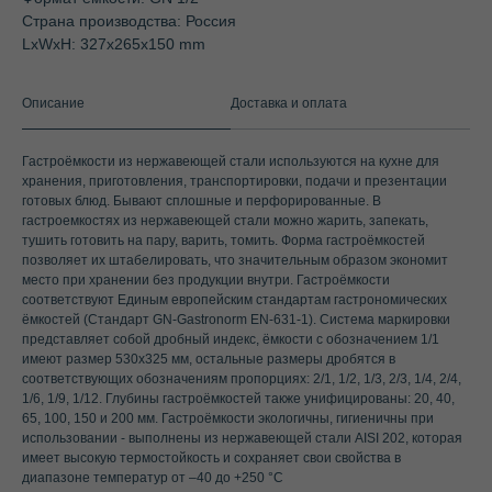
Страна производства: Россия
LxWxH: 327x265x150 mm
Описание
Доставка и оплата
Гастроёмкости из нержавеющей стали используются на кухне для
хранения, приготовления, транспортировки, подачи и презентации
готовых блюд. Бывают сплошные и перфорированные. В
гастроемкостях из нержавеющей стали можно жарить, запекать,
тушить готовить на пару, варить, томить. Форма гастроёмкостей
позволяет их штабелировать, что значительным образом экономит
место при хранении без продукции внутри. Гастроёмкости
соответствуют Единым европейским стандартам гастрономических
ёмкостей (Стандарт GN-Gastronorm EN-631-1). Система маркировки
представляет собой дробный индекс, ёмкости с обозначением 1/1
имеют размер 530х325 мм, остальные размеры дробятся в
соответствующих обозначениям пропорциях: 2/1, 1/2, 1/3, 2/3, 1/4, 2/4,
1/6, 1/9, 1/12. Глубины гастроёмкостей также унифицированы: 20, 40,
65, 100, 150 и 200 мм. Гастроёмкости экологичны, гигиеничны при
использовании - выполнены из нержавеющей стали AISI 202, которая
имеет высокую термостойкость и сохраняет свои свойства в
диапазоне температур от –40 до +250 °С