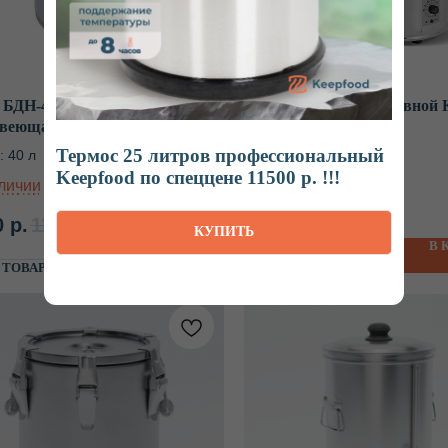
 БДН-40 с боковыми ручками
Кипятильник наливной 
веющая сталь
Термос 25 литров профессиональный
 40 л
Keepfood по спеццене 11500 р. !!!
10 690
р.
0
р.
11 520
р.
КУПИТЬ
В 
О ТОВАРЕ
В КОРЗИНУ
 ТОВАРЕ