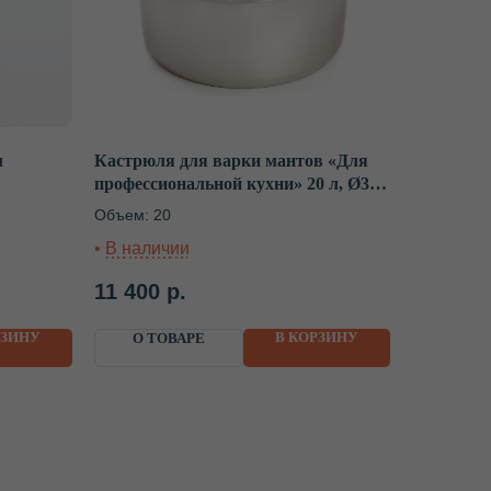
л
Кастрюля для варки мантов «Для
твет
профессиональной кухни» 20 л, Ø316
мм, с 2 вставками
ь вопросы?
Объем: 20
 в будние дни с 8:00 до 20:00
11 400
р.
т с выбором, расскажет об акциях
аш город.
РЗИНУ
В КОРЗИНУ
О ТОВАРЕ