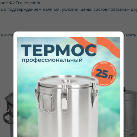
лное ФИО и телефон.
 с подтверждением наличия, условий, цены, сроков поставки и д
на e-mail
zakaz@keepfood.ru
или воспользуйтесь формой «Заказать 