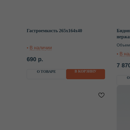
Гастроемкость 265х164х40
Бидон
нержа
Объем:
690
р.
7 87
В КОРЗИНУ
О ТОВАРЕ
О