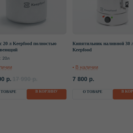
с 20 л Keepfood полностью
Кипятильник наливной 30 
Не нашли нужный о
авеющий
Keepfood
или у вас осталис
: 20л
Наш специалист проконсультирует вас
00
р.
17 990
р.
7 800
р.
(МСК +1) по любому вопросу, поможе
и рассчитает стоимость доставки в в
В КОРЗИНУ
В КО
 ТОВАРЕ
О ТОВАРЕ