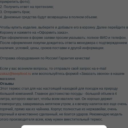
прикрепить фото);
2. Получить ответ на претензию;
3. Отправить брак;
4. Денежные средства будут возвращены в полном объеме.
Чтобы купить изделие, выберите и добавьте его в корзину. Далее перейдите в
Корзину и нажмите на «Оформить заказ».
При оформлении в форме заявки просим указывать: полное ФИО и телефон.
После оформления покупки дождитесь ответа менеджера с подтверждением
наличия, условий, цены, сроков поставки и другой информации.
Отправка оборудования по России! Гарантия качества!
Если у вас возникли вопросы, то отправьте свой запрос на e-mail
zakaz@keepfood.ru
или воспользуйтесь формой «Заказать звонок» в нашем
магазине.
Отзывы
Этот термос стал для нас настоящей находкой для поездок на природу
большой компанией. Главное достоинство посуды - большой объем в 4
литра, которого хватает, чтобы всем хватило чая. Он хорошо держит
температуру, завариваешь кипятком утром, а к вечеру напиток все еще очень
горячий, прямо как из чайника. Корпус полностью из нержавейки, очень
прочный и качественно сделанный, не боится ударов. Рекомендую модель
этого производителя всем, кому нужен вместительный термос.