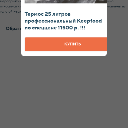
мероприятий. Мы организуем детские праздники и очень щепетильно
относимся к готовке и транспортировке горячей еды. Емкости изготовлены из
толстой нержавейки, резина не дает протекать жидкостям.
Термос 25 литров
профессиональный Keepfood
по спеццене 11500 р. !!!
Обратите внимание на эти товары
КУПИТЬ
Интернет-магазин
профессионального пищевого оборудования
Ижевск
Пн-Пт: 8:00 – 20:00
Наша продукция на маркетплейсах
КАТАЛОГ
Термосы
Термоконтейнеры