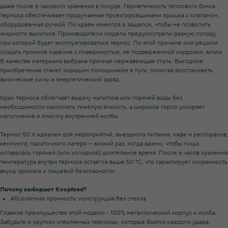
даже после 6 часового хранения в посуде. Герметичность теплового бокса
термоса обеспечивает продуманная проектировщиками крышка с клапаном,
оборудованная ручкой. По краям имеются 6 защелок, чтобы не позволить
жидкости вылиться. Производители модели предусмотрели разную погоду,
при которой будет эксплуатироваться термос. По этой причине они решили
создать прочное изделие с поверхностью, не подверженной коррозии, влаги.
В качестве материала выбрана прочная нержавеющая сталь. Выгодное
приобретение станет хорошим помощником в пути, помогая восстановить
физические силы и энергетический заряд.
Кран термоса облегчает выдачу напитков или горячей воды без
необходимости наклонять тяжёлую ёмкость, а широкое горло ускоряет
наполнение и очистку внутренней колбы.
Термос 50 л идеален для мероприятий, выездного питания, кафе и ресторанов,
кемпинга, палаточного лагеря — всякий раз, когда важно, чтобы пища
оставалась горячей (или холодной) длительное время. После 6 часов хранения
температура внутри термоса остаётся выше 50 °C, что гарантирует сохранность
вкуса, аромата и пищевой безопасности.
Почему выбирают Keepfood?
Абсолютная прочность: конструкция без стекла
Главное преимущество этой модели - 100% металлический корпус и колба.
Забудьте о хрупких стеклянных термосах, которые боятся каждого удара.