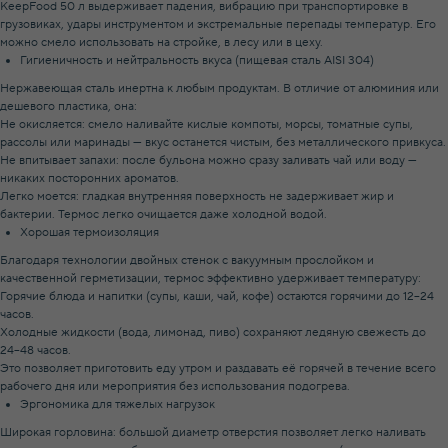
KeepFood 50 л выдерживает падения, вибрацию при транспортировке в
грузовиках, удары инструментом и экстремальные перепады температур. Его
можно смело использовать на стройке, в лесу или в цеху.
Гигиеничность и нейтральность вкуса (пищевая сталь AISI 304)
Нержавеющая сталь инертна к любым продуктам. В отличие от алюминия или
дешевого пластика, она:
Не окисляется: смело наливайте кислые компоты, морсы, томатные супы,
рассолы или маринады — вкус останется чистым, без металлического привкуса.
Не впитывает запахи: после бульона можно сразу заливать чай или воду —
никаких посторонних ароматов.
Легко моется: гладкая внутренняя поверхность не задерживает жир и
бактерии. Термос легко очищается даже холодной водой.
Хорошая термоизоляция
Благодаря технологии двойных стенок с вакуумным прослойком и
качественной герметизации, термос эффективно удерживает температуру:
Горячие блюда и напитки (супы, каши, чай, кофе) остаются горячими до 12–24
часов.
Холодные жидкости (вода, лимонад, пиво) сохраняют ледяную свежесть до
24–48 часов.
Это позволяет приготовить еду утром и раздавать её горячей в течение всего
рабочего дня или мероприятия без использования подогрева.
Эргономика для тяжелых нагрузок
Широкая горловина: большой диаметр отверстия позволяет легко наливать