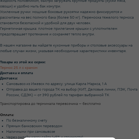
жидкость половником, быстро загружать крупные продукты (куски мяса,
овощи) и удобно мыть бак изнутри.
Усиленные ручки: мощные боковые рукоятки надежно фиксируются и
рассчитаны на вес полного бака (более 50 кг). Переноска тяжелого термоса
становится безопасной и удобной для двух человек.
Герметичная крышка: плотное прилегание крышки с уплотнителем
предотвращает протекание и сохраняет тепло внутри.
В нашем магазине вы найдете кухонные приборы и столовые аксессуары на
любые случаи жизни, указывая необходимые характеристики инвентаря.
Товары из этой же серии:
Термос 25 л с краном
Доставка и оплата
Доставка:
Самовывоз из Ижевск по адресу: улица Карла Маркса, 1 А
Отправка до вашего города ТК на выбор (КИТ, Деловые линии, ПЭК, Почта
России, СДЭК) — от 390 рублей по тарифам выбранной ТК
Транспортировка до терминала перевозчика — бесплатно
Оплата:
По безналичному счету
Прямым банковским переводом
Наличными при самовывозе
Через онлайн кассу сайта (+5% к стоимости)