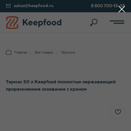
zakaz@keepfood.ru
8 800 700-15-38
Главная
→
Все товары
→
Термосы
Термос 50 л Keepfood полностью нержавеющий
прорезиненное основание с краном