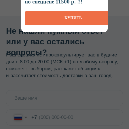
по спеццене 11500 р. !!!
КАТАЛОГ
КУПИТЬ
Термосы
Термоконтейнеры
Гастроемкости
Баки, бидоны, фляги
Бочки из нержавеющей стали
Кастрюли
Кипятильники, водонагреватели
Прокладки, ремкомплекты
Смотреть все →
ИНФОРМАЦИЯ