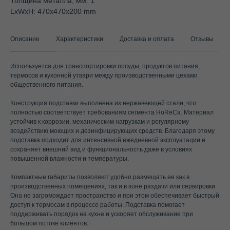
Толщина металла, мм: 1
LxWxH: 470x470x200 mm
Описание
Характеристики
Доставка и оплата
Отзывы
Используется для транспортировки посуды, продуктов питания,
термосов и кухонной утвари между производственными цехами
общественного питания.
Конструкция подставки выполнена из нержавеющей стали, что
полностью соответствует требованиям сегмента HoReCa. Материал
устойчив к коррозии, механическим нагрузкам и регулярному
воздействию моющих и дезинфицирующих средств. Благодаря этому
подставка подходит для интенсивной ежедневной эксплуатации и
сохраняет внешний вид и функциональность даже в условиях
повышенной влажности и температуры.
Компактные габариты позволяют удобно размещать ее как в
производственных помещениях, так и в зоне раздачи или сервировки.
Она не загромождает пространство и при этом обеспечивает быстрый
доступ к термосам в процессе работы. Подставка помогает
поддерживать порядок на кухне и ускоряет обслуживание при
большом потоке клиентов.