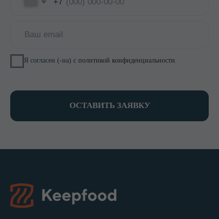
Кипятильники, водонагреватели
Прокладки, ремкомплекты
Смотреть все →
ИНФОРМАЦИЯ
О компании
Доставка и оплата
Оптовикам
Контакты
КОНТАКТЫ
8 800 700-15-38
zakaz@keepfood.ru
Политика конфиденциальности