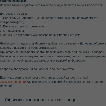
Условия возврата:
Возврат товара надлежащего качества осуществляется за счет покупателя.
Для возврата брака:
1. Необходимо направить на наш адрес претензию (при необходимости
прикрепить фото);
2. Получить ответ на претензию;
3. Отправить брак;
4. Денежные средства будут возвращены в полном объеме.
Чтобы купить изделие, выберите и добавьте его в корзину. Далее перейдите в
Корзину и нажмите на «Оформить заказ».
При оформлении в форме заявки просим указывать: полное ФИО и телефон.
После оформления покупки дождитесь ответа менеджера с подтверждением
наличия, условий, цены, сроков поставки и другой информации.
Отправка оборудования по России! Гарантия качества!
Если у вас возникли вопросы, то отправьте свой запрос на e-mail
zakaz@keepfood.ru
или воспользуйтесь формой «Заказать звонок» в нашем
Не нашли нужный ответ
магазине.
или у вас остались
вопросы?
Обратите внимание на эти товары
Наш специалист проконсультирует вас в будние
дни с 8:00 до 20:00 (МСК +1) по любому вопросу,