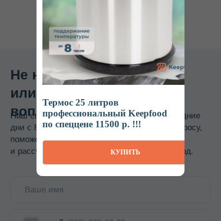
Интернет-магазин
профессионального пищевого оборудования
Ижевск
Пн-Пт: 8:00 – 20:00
Наша продукция на маркетплейсах
Термос 25 литров
КАТАЛОГ
профессиональный Keepfood
по спеццене 11500 р. !!!
Термосы
Термоконтейнеры
КУПИТЬ
Гастроемкости
Баки, бидоны, фляги
Бочки из нержавеющей стали
Кастрюли