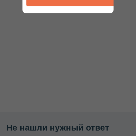
Наша продукция на маркетплейсах
КАТАЛОГ
Термосы
Термоконтейнеры
Гастроемкости
Баки, бидоны, фляги
Бочки из нержавеющей стали
Кастрюли
Кипятильники, водонагреватели
Прокладки, ремкомплекты