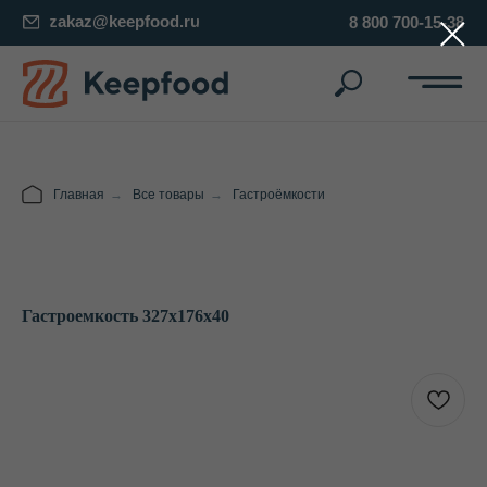
zakaz@keepfood.ru
8 800 700-15-38
Главная
→
Все товары
→
Гастроёмкости
Гастроемкость 327х176х40