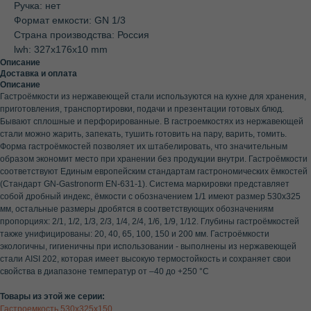
Ручка: нет
Формат емкости: GN 1/3
Страна производства: Россия
lwh: 327x176x10 mm
Описание
Доставка и оплата
Описание
Гастроёмкости из нержавеющей стали используются на кухне для хранения,
приготовления, транспортировки, подачи и презентации готовых блюд.
Бывают сплошные и перфорированные. В гастроемкостях из нержавеющей
стали можно жарить, запекать, тушить готовить на пару, варить, томить.
Форма гастроёмкостей позволяет их штабелировать, что значительным
образом экономит место при хранении без продукции внутри. Гастроёмкости
соответствуют Единым европейским стандартам гастрономических ёмкостей
(Стандарт GN-Gastronorm EN-631-1). Система маркировки представляет
собой дробный индекс, ёмкости с обозначением 1/1 имеют размер 530х325
мм, остальные размеры дробятся в соответствующих обозначениям
пропорциях: 2/1, 1/2, 1/3, 2/3, 1/4, 2/4, 1/6, 1/9, 1/12. Глубины гастроёмкостей
также унифицированы: 20, 40, 65, 100, 150 и 200 мм. Гастроёмкости
экологичны, гигиеничны при использовании - выполнены из нержавеющей
стали AISI 202, которая имеет высокую термостойкость и сохраняет свои
свойства в диапазоне температур от –40 до +250 °С
Товары из этой же серии:
Гастроемкость 530х325х150