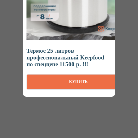
Интернет-магазин
профессионального пищевого оборудования
Термос 25 литров
профессиональный Keepfood
Ижевск
Пн-Пт: 8:00 – 20:00
по спеццене 11500 р. !!!
Наша продукция на маркетплейсах
КУПИТЬ
КАТАЛОГ
Термосы
Термоконтейнеры
Гастроемкости