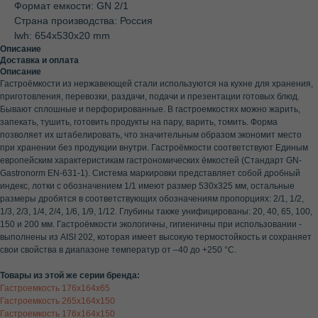
Формат емкости: GN 2/1
Страна производства: Россия
lwh: 654x530x20 mm
Описание
Доставка и оплата
Описание
Гастроёмкости из нержавеющей стали используются на кухне для хранения,
приготовления, перевозки, раздачи, подачи и презентации готовых блюд.
Бывают сплошные и перфорированные. В гастроемкостях можно жарить,
запекать, тушить, готовить продукты на пару, варить, томить. Форма
позволяет их штабелировать, что значительным образом экономит место
при хранении без продукции внутри. Гастроёмкости соответствуют Единым
европейским характеристикам гастрономических ёмкостей (Стандарт GN-
Gastronorm EN-631-1). Система маркировки представляет собой дробный
индекс, лотки с обозначением 1/1 имеют размер 530х325 мм, остальные
размеры дробятся в соответствующих обозначениям пропорциях: 2/1, 1/2,
1/3, 2/3, 1/4, 2/4, 1/6, 1/9, 1/12. Глубины также унифицированы: 20, 40, 65, 100,
150 и 200 мм. Гастроёмкости экологичны, гигиеничны при использовании -
выполнены из AISI 202, которая имеет высокую термостойкость и сохраняет
свои свойства в диапазоне температур от –40 до +250 °С.
Товары из этой же серии бренда:
Гастроемкость 176х164х65
Гастроемкость 265х164х150
Гастроемкость 176х164х150