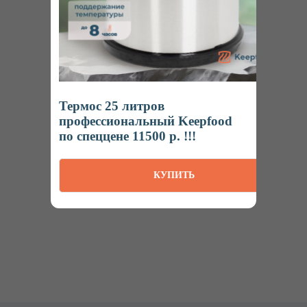
Интернет-магазин
профессионального пищевого оборудования
Термос 25 литров
профессиональный Keepfood
Ижевск
Пн-Пт: 8:00 – 20:00
по спеццене 11500 р. !!!
Наша продукция на маркетплейсах
КУПИТЬ
КАТАЛОГ
Термосы
Термоконтейнеры
Гастроемкости