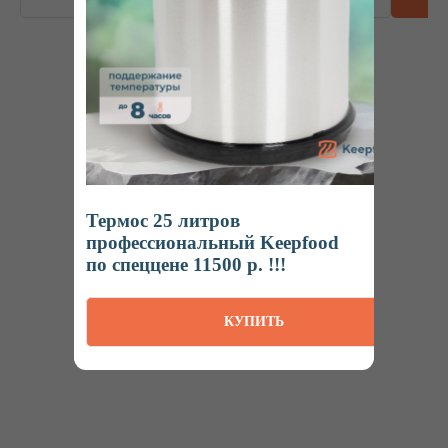
ОСТАВИТЬ ЗАЯВКУ
Интернет-магазин
Термос 25 литров
профессионального пищевого оборудования
профессиональный Keepfood
по спеццене 11500 р. !!!
Ижевск
Пн-Пт: 8:00 – 20:00
КУПИТЬ
Наша продукция на маркетплейсах
КАТАЛОГ